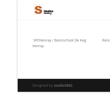
SPOVenray / Basisschool De Keg
Reno
Venray
Designed by
studio5802